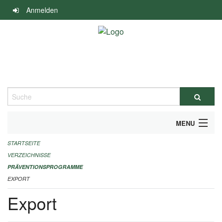
Navigation
Anmelden
überspringen
Suche
MENU
STARTSEITE
DURCHFÜHRUNG UND FINANZIERUNG
VERZEICHNISSE
IMPRESSUM
PRÄVENTIONSPROGRAMME
EXPORT
Export