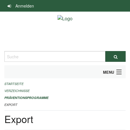
Navigation
Anmelden
überspringen
Suche
MENU
STARTSEITE
DURCHFÜHRUNG UND FINANZIERUNG
VERZEICHNISSE
IMPRESSUM
PRÄVENTIONSPROGRAMME
EXPORT
Export