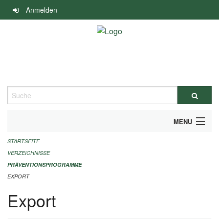
Navigation
Anmelden
überspringen
Suche
MENU
STARTSEITE
DURCHFÜHRUNG UND FINANZIERUNG
VERZEICHNISSE
IMPRESSUM
PRÄVENTIONSPROGRAMME
EXPORT
Export