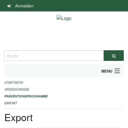
Navigation
Anmelden
überspringen
Suche
MENU
STARTSEITE
DURCHFÜHRUNG UND FINANZIERUNG
VERZEICHNISSE
IMPRESSUM
PRÄVENTIONSPROGRAMME
EXPORT
Export