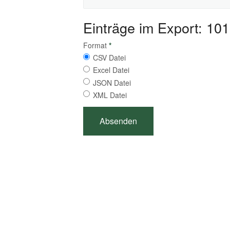
Einträge im Export: 101
Format
*
CSV Datei
Excel Datei
JSON Datei
XML Datei