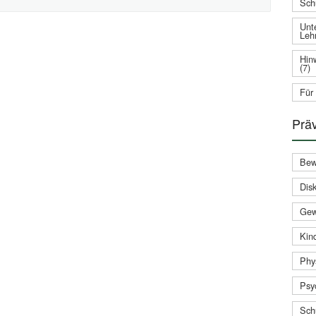
Sch
Unte
Leh
Hin
(7)
Für
Prä
Bew
Disk
Gew
Kind
Phy
Psy
Sch